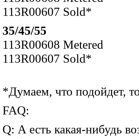
113R00607 Sold*
35/45/55
113R00608 Metered
113R00607 Sold*
*Думаем, что подойдет, т
FAQ:
Q: А есть какая-нибудь в