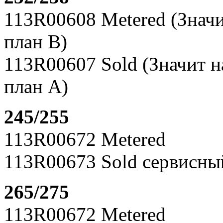
113R00608 Metered (Знач
план В)
113R00607 Sold (Значит 
план А)
245/255
113R00672 Metered
113R00673 Sold сервисны
265/275
113R00672 Metered